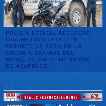
POLICÍA ESTATAL RECUPERÓ
UNA MOTOCICLETA CON
REPORTE DE ROBO EN LA
COLONIA GRANJAS DEL
MARQUÉS, EN EL MUNICIPIO
DE ACAPULCO.