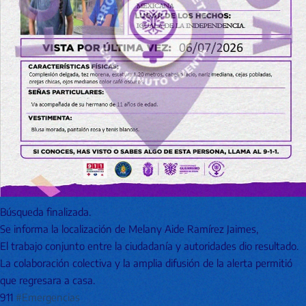
Búsqueda finalizada.
Se informa la localización de Melany Aide Ramírez Jaimes,
El trabajo conjunto entre la ciudadanía y autoridades dio resultado.
La colaboración colectiva y la amplia difusión de la alerta permitió
que regresara a casa.
911
#Emergencias