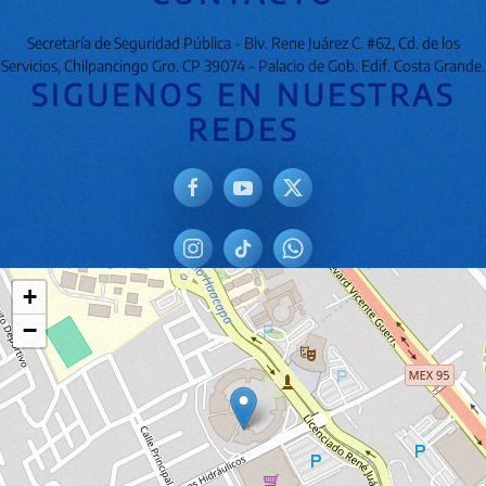
Secretaría de Seguridad Pública - Blv. Rene Juárez C. #62, Cd. de los
Servicios, Chilpancingo Gro. CP 39074 - Palacio de Gob. Edif. Costa Grande.
SIGUENOS EN NUESTRAS
REDES
+
−