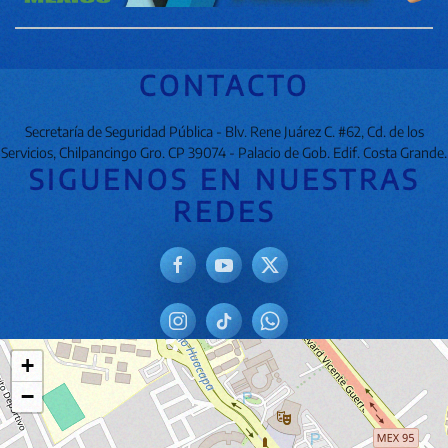
CONTACTO
Secretaría de Seguridad Pública - Blv. Rene Juárez C. #62, Cd. de los
Servicios, Chilpancingo Gro. CP 39074 - Palacio de Gob. Edif. Costa Grande.
SIGUENOS EN NUESTRAS
REDES
+
−