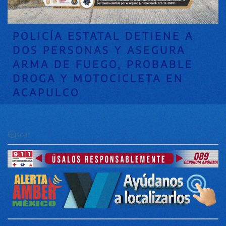
POLICÍA ESTATAL DETIENE A
DOS PERSONAS Y ASEGURA
ARMA DE FUEGO, PROBABLE
DROGA Y MOTOCICLETA EN
ACAPULCO