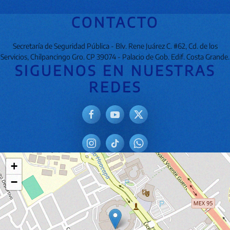
CONTACTO
Secretaría de Seguridad Pública - Blv. Rene Juárez C. #62, Cd. de los
Servicios, Chilpancingo Gro. CP 39074 - Palacio de Gob. Edif. Costa Grande.
SIGUENOS EN NUESTRAS
REDES
+
−